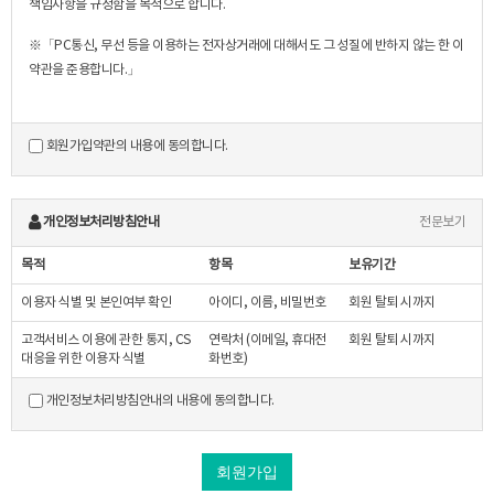
책임사항을 규정함을 목적으로 합니다.
※「PC통신, 무선 등을 이용하는 전자상거래에 대해서도 그 성질에 반하지 않는 한 이
약관을 준용합니다.」
제2조 정의
회원가입약관의 내용에 동의합니다.
"몰" 이란 "회사"가 재화 또는 용역(이하 "재화 등" 이라 함)을 이용자에게 제공하기
위하여 컴퓨터등 정보통신설비를 이용하여 재화 등을 거래할 수 있도록 설정한 가상의
영업장을 말하며, 아울러 사이버몰을 운영하는 사업자의 의미로도 사용합니다.
개인정보처리방침안내
전문보기
"이용자"란 "몰"에 접속하여 이 약관에 따라 "몰"이 제공하는 서비스를 받는 회원 및
비회원을 말합니다.
목적
항목
보유기간
'회원'이라 함은 “몰”에 회원등록을 한 자로서, 계속적으로 "몰"이 제공하는 서비스를
이용자 식별 및 본인여부 확인
아이디, 이름, 비밀번호
회원 탈퇴 시까지
이용할 수 있는 자를 말합니다.
'비회원'이라 함은 회원에 가입하지 않고 "몰"이 제공하는 서비스를 이용하는 자를
고객서비스 이용에 관한 통지, CS
연락처 (이메일, 휴대전
회원 탈퇴 시까지
말합니다.
대응을 위한 이용자 식별
화번호)
개인정보처리방침안내의 내용에 동의합니다.
제3조 약관 등의 명시와 설명 및 개정
"몰"은 이 약관의 내용과 상호 및 대표자 성명, 영업소 소재지 주소(소비자의 불만을
회원가입
처리할 수 있는 곳의 주소를 포함), 전화번호·모사전송번호·전자우편주소,